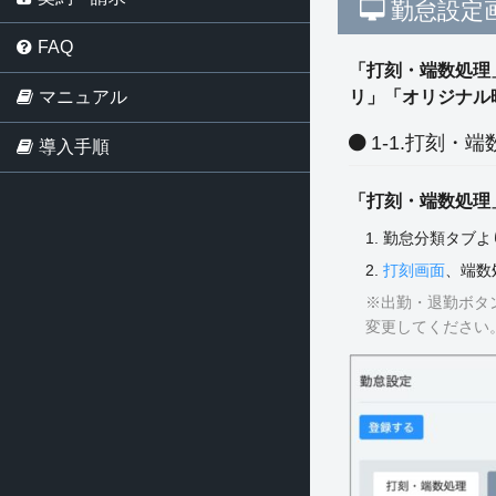
勤怠設定
FAQ
「打刻・端数処理
リ」「オリジナル
マニュアル
1-1.打刻・
導入手順
「打刻・端数処理
1. 勤怠分類タブ
2.
打刻画面
、端数
※出勤・退勤ボタ
変更してください