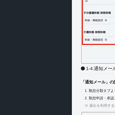
1-4.通知メ
「通知メール」の
1. 勤怠分類タブ
2. 勤怠申請・承認
※ 届出を利用す