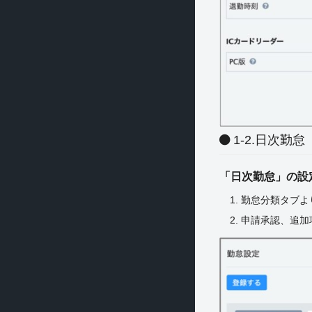
1-2.日次勤怠
「日次勤怠」の設
1. 勤怠分類タブ
2. 申請承認、追