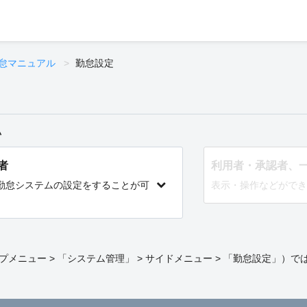
怠マニュアル
勤怠設定
い
者
利用者・承認者、
勤怠システムの設定をすることが可
表示・操作などができ
メニュー > 「システム管理」 > サイドメニュー > 「勤怠設定」）