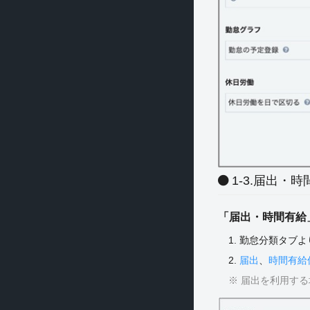
1-3.届出・
「届出・時間有給
1. 勤怠分類タブ
2.
届出
、
時間有給
※ 届出を利用す