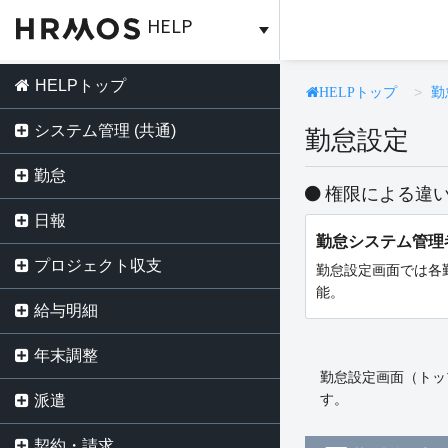
HELP
HELPトップ
勤
HELPトップ
システム管理 (共通)
勤怠設定
勤怠
権限による違
日報
勤怠システム管理
プロジェクト収支
勤怠設定画面では各
能。
給与明細
年末調整
勤怠設定画面（トップ
す。
派遣
契約・請求