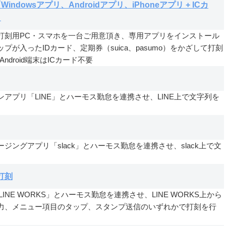
indowsアプリ、Androidアプリ、iPhoneアプリ + ICカ
）
打刻用PC・スマホを一台ご用意頂き、専用アプリをインストール
ップが入ったIDカード、定期券（suica、pasumo）をかざして打刻
Android端末はICカード不要
アプリ「LINE」とハーモス勤怠を連携させ、LINE上で文字列を
ジングアプリ「slack」とハーモス勤怠を連携させ、slack上で文
。
S打刻
LINE WORKS」とハーモス勤怠を連携させ、LINE WORKS上から
力、メニュー項目のタップ、スタンプ送信のいずれかで打刻を行