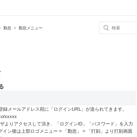
勤怠
勤怠メニュー
面
る
ご登録メールアドレス宛に「ログインURL」が送られてきます。
co/xxxxx
ウザよりアクセスして頂き、「ログインID」「パスワード」を入力
イン後は上部ロゴメニュー > 「勤怠」 > 「打刻」より打刻画面