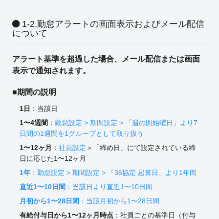
1-2.勤怠アラートの画面表示およびメール配信
について
アラート基準を超過した場合、メール配信または画面
表示で通知されます。
■期間の説明
1日
：当該日
1〜4週間
：
勤怠設定
> 期間設定 > 「週の開始曜日」より7
日間の1週間を1グループとして取り扱う
1〜12ヶ月
：
社員設定
＞「締め日」にて設定されている締
日に応じた1〜12ヶ月
1年
：
勤怠設定
> 期間設定 > 「36協定 起算日」より1年間
直近1〜10日間
：当該日より直近1〜10日間
月初から1〜28日間
：当該月初から1〜28日間
有給付与日から1〜12ヶ月時点
：社員ごとの基準日（付与