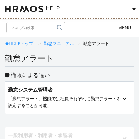
HELP
Toggle
MENU
navigation
勤怠マニュアル
勤怠アラート
HELPトップ
勤怠アラート
権限による違い
勤怠システム管理者
「勤怠アラート」機能では社員それぞれに勤怠アラートを
設定することが可能。
一般利用者・利用者・承認者