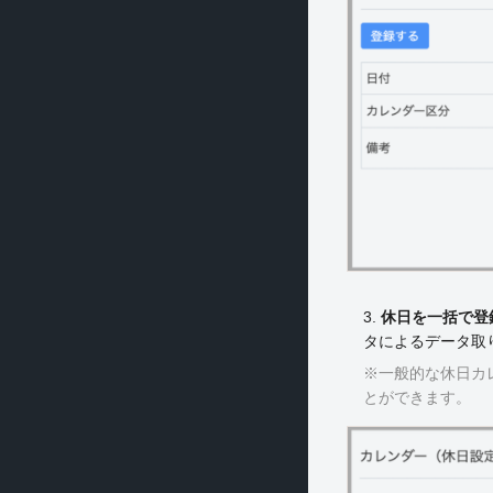
3.
休日を一括で登
タによるデータ取
※一般的な休日カ
とができます。