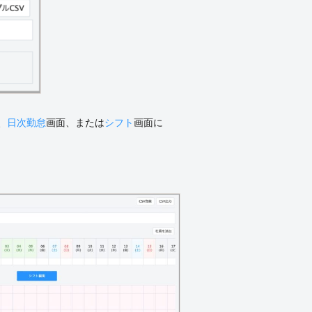
、
日次勤怠
画面、または
シフト
画面に