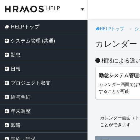
HELP
HELPトップ
シ
HELPトップ
システム管理 (共通)
カレンダー
勤怠
権限による違
日報
勤怠システム管理
プロジェクト収支
カレンダー画面では
することが可能
給与明細
年末調整
カレンダー画面（トッ
ことができます
派遣
契約・請求