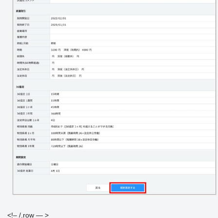
<!– /.row — >