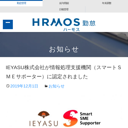
勤怠管理
給与明細
年末調整
日報管理
コ
コ
ン
ン
お知らせ
テ
テ
ン
ン
IEYASU株式会社が情報処理支援機関（スマートＳ
ツ
ツ
へ
へ
ＭＥサポーター）に認定されました
移
移
2019年12月1日
お知らせ
動
動