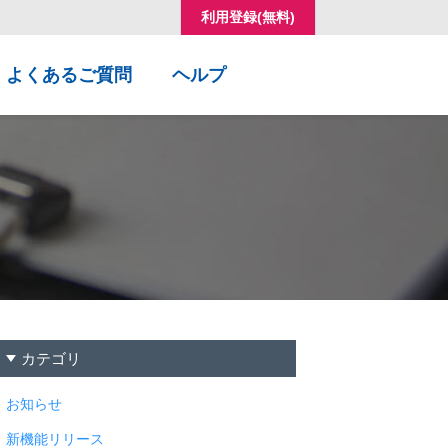
利用登録(無料)
コ
よくあるご質問
ヘルプ
ン
テ
ン
ツ
へ
移
動
カテゴリ
お知らせ
新機能リリース