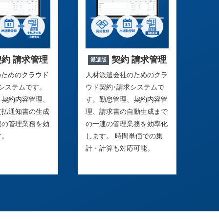
契約 請求管理
契約 請求管理
派遣版
のためのクラウド
人材派遣会社のためのクラ
求システムです。
ウド契約･請求システムで
、契約内容管理、
す。勤怠管理、契約内容管
支払通知書の生成
理、請求書の自動生成まで
連の管理業務を効
の一連の管理業務を効率化
す。
します。 時間単価での集
計・計算も対応可能。