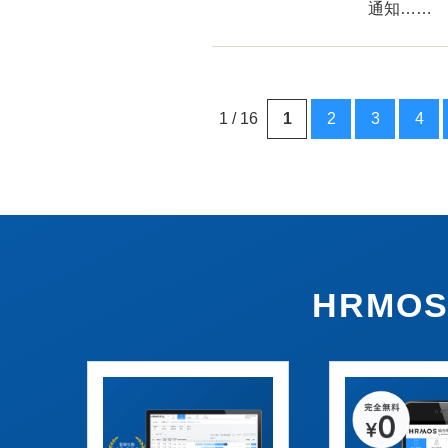
通知……
1 / 16
1
2
3
4
HRM