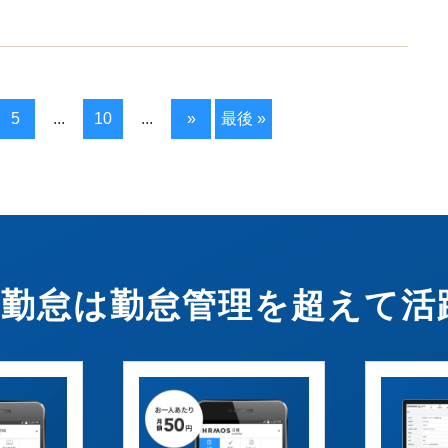
5
...
10
...
»
最後 »
OS勤怠は勤怠管理を超えて活