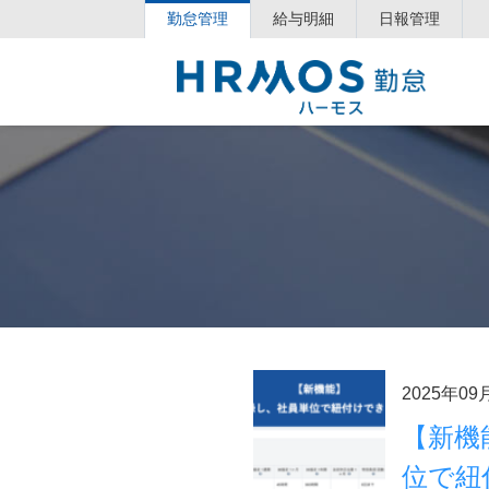
勤怠管理
給与明細
日報管理
2025年09
【新機
位で紐