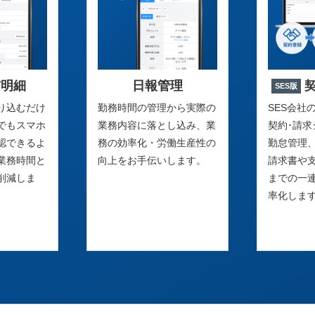
与明細
日報管理
SES版
り込むだけ
勤務時間の管理から実際の
SES会社
でもスマホ
業務内容に落とし込み、業
契約･請
認できるよ
務の効率化・労働生産性の
勤怠管理
業務時間と
向上をお手伝いします。
請求書や
削減しま
までの一
率化しま