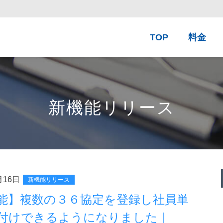
TOP
料金
新機能リリース
月16日
新機能リリース
能】複数の３６協定を登録し社員単
付けできるようになりました｜