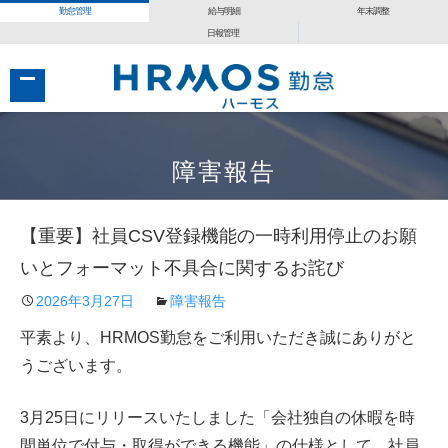
勤怠管理
給与明細
年末調整
日報管理
コ
コ
ン
ン
障害報告
テ
テ
ン
ン
【重要】社員CSV登録機能の一時利用停止のお願
ツ
ツ
へ
へ
いとフォーマット不具合に関するお詫び
移
移
2026年3月27日
障害報告
動
動
平素より、HRMOS勤怠をご利用いただき誠にありがと
うございます。
3月25日にリリースいたしました「会社独自の休暇を時
間単位で付与・取得ができる機能」の仕様として、社員