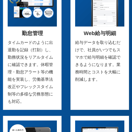
勤怠管理
Web給与明細
タイムカードのように出
給与データを取り込むだ
退勤を記録（打刻）し、
けで、社員がいつでもス
勤務状況をリアルタイム
マホで給与明細を確認で
に確認できます。休暇管
きるようになります。業
理・勤怠アラート等の機
務時間とコストを大幅に
能を実装し、労働基準法
削減します。
改正やフレックスタイム
制等の多様な労務形態に
も対応。