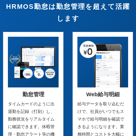
HRMOS勤怠は勤怠管理を超えて活躍
します
勤怠管理
Web給与明細
タイムカードのように出
給与データを取り込むだ
退勤を記録（打刻）し、
けで、社員がいつでもス
勤務状況をリアルタイム
マホで給与明細を確認で
に確認できます。休暇管
きるようになります。業
理・勤怠アラート等の機
務時間とコストを大幅に