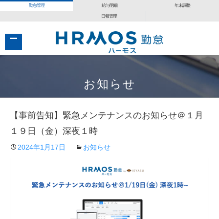
勤怠管理
給与明細
年末調整
日報管理
コ
コ
ン
ン
お知らせ
テ
テ
ン
ン
【事前告知】緊急メンテナンスのお知らせ＠１月
ツ
ツ
へ
へ
１９日（金）深夜１時
移
移
2024年1月17日
お知らせ
動
動