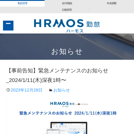
勤怠管理
給与明細
年末調整
日報管理
コ
コ
ン
ン
お知らせ
テ
テ
ン
ン
【事前告知】緊急メンテナンスのお知らせ
ツ
ツ
へ
へ
_2024/1/11(木)深夜1時〜
移
移
2023年12月28日
お知らせ
動
動