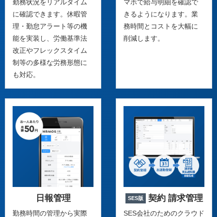
勤務状況をリアルタイム
マホで給与明細を確認で
に確認できます。休暇管
きるようになります。業
理・勤怠アラート等の機
務時間とコストを大幅に
能を実装し、労働基準法
削減します。
改正やフレックスタイム
制等の多様な労務形態に
も対応。
日報管理
契約 請求管理
SES版
勤務時間の管理から実際
SES会社のためのクラウド