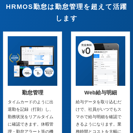
HRMOS勤怠は勤怠管理を超えて活躍
します
勤怠管理
Web給与明細
タイムカードのように出
給与データを取り込むだ
退勤を記録（打刻）し、
けで、社員がいつでもス
勤務状況をリアルタイム
マホで給与明細を確認で
に確認できます。休暇管
きるようになります。業
理・勤怠アラート等の機
務時間とコストを大幅に