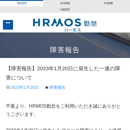
勤怠管理
給与明細
年末調整
日報管理
コ
コ
ン
ン
障害報告
テ
テ
ン
ン
【障害報告】2023年1月20日に発生した一連の障
ツ
ツ
へ
へ
害について
移
移
2023年1月20日
障害報告
動
動
平素より、HRMOS勤怠をご利用いただき誠にありがと
うございます。