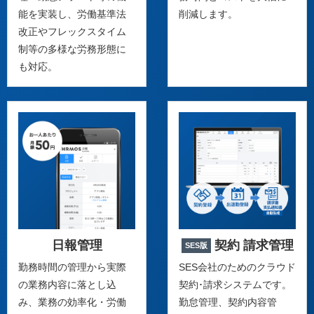
能を実装し、労働基準法
削減します。
改正やフレックスタイム
制等の多様な労務形態に
も対応。
日報管理
契約 請求管理
SES版
勤務時間の管理から実際
SES会社のためのクラウド
の業務内容に落とし込
契約･請求システムです。
み、業務の効率化・労働
勤怠管理、契約内容管