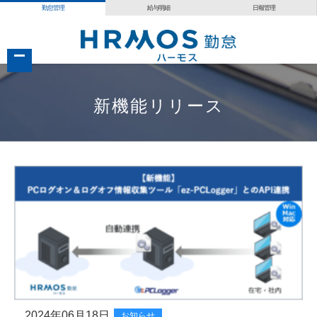
勤怠管理
給与明細
日報管理
コ
新機能リリース
ン
テ
ン
ツ
へ
移
動
2024年06月18日
お知らせ