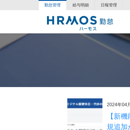
勤怠管理
給与明細
日報管理
2024年04
【新機
規追加が