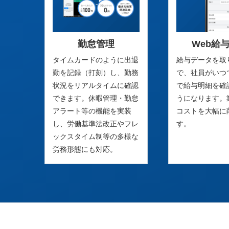
勤怠管理
Web給
タイムカードのように出退
給与データを取
勤を記録（打刻）し、勤務
で、社員がいつ
状況をリアルタイムに確認
で給与明細を確
できます。休暇管理・勤怠
うになります。
アラート等の機能を実装
コストを大幅に
し、労働基準法改正やフレ
す。
ックスタイム制等の多様な
労務形態にも対応。