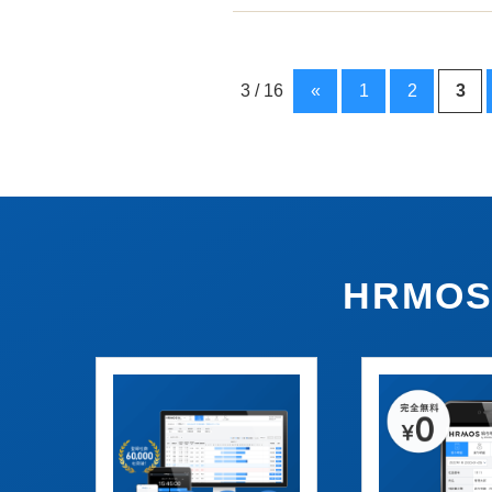
3 / 16
«
1
2
3
HRM