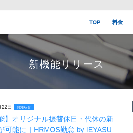
TOP
料金
新機能リリース
月22日
お知らせ
能】オリジナル振替休日・代休の新
可能に｜HRMOS勤怠 by IEYASU