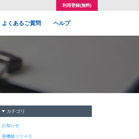
利用登録(無料)
コ
よくあるご質問
ヘルプ
ン
テ
ン
ツ
へ
移
動
カテゴリ
お知らせ
新機能リリース