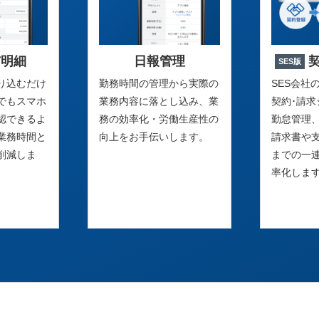
与明細
日報管理
SES版
り込むだけ
勤務時間の管理から実際の
SES会社
でもスマホ
業務内容に落とし込み、業
契約･請
認できるよ
務の効率化・労働生産性の
勤怠管理
業務時間と
向上をお手伝いします。
請求書や
削減しま
までの一
率化しま