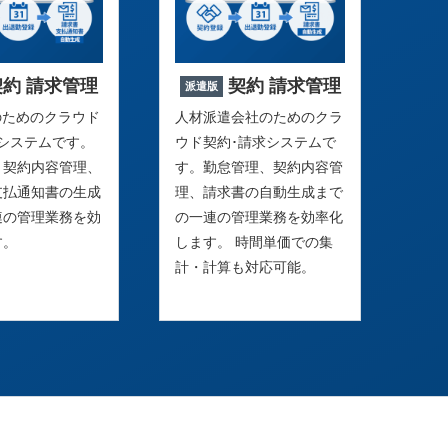
契約 請求管理
契約 請求管理
派遣版
のためのクラウド
人材派遣会社のためのクラ
求システムです。
ウド契約･請求システムで
、契約内容管理、
す。勤怠管理、契約内容管
支払通知書の生成
理、請求書の自動生成まで
連の管理業務を効
の一連の管理業務を効率化
す。
します。 時間単価での集
計・計算も対応可能。