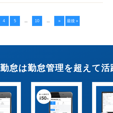
4
5
...
10
...
»
最後 »
OS勤怠は勤怠管理を超えて活