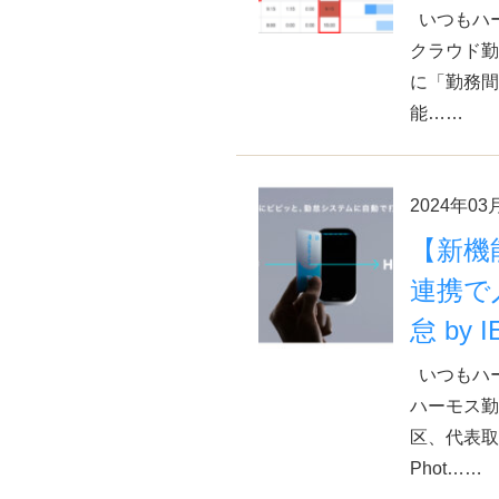
いつもハ
クラウド勤
に「勤務間
能……
2024年03
【新機
連携で
怠 by 
いつもハ
ハーモス勤
区、代表取
Phot……