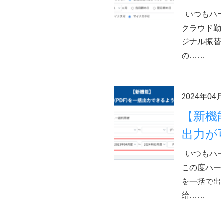
いつもハ
クラウド勤
ジナル振替
の……
2024年04
【新機
出力が可
いつもハ
この度ハー
を一括で出
給……