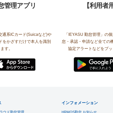
勤怠管理アプリ
【利用者
系ICカード(Suicaなど)や
「IEYASU 勤怠管理」
ードをかざすだけで本人を識別
怠・承認・申請など全ての機
します。
協定アラートなどをプッ
ス
インフォメーション
ラウド勤怠管理
HRMOS勤怠 お知らせ