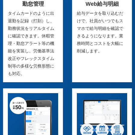
勤怠管理
Web給与明細
タイムカードのように出
給与データを取り込むだ
退勤を記録（打刻）し、
けで、社員がいつでもス
勤務状況をリアルタイム
マホで給与明細を確認で
に確認できます。休暇管
きるようになります。業
理・勤怠アラート等の機
務時間とコストを大幅に
能を実装し、労働基準法
削減します。
改正やフレックスタイム
制等の多様な労務形態に
も対応。