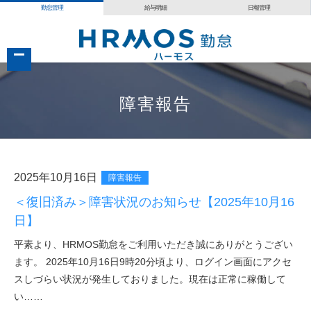
勤怠管理
給与明細
日報管理
コ
障害報告
ン
テ
ン
ツ
2025年10月16日
障害報告
へ
＜復旧済み＞障害状況のお知らせ【2025年10月16
移
日】
動
平素より、HRMOS勤怠をご利用いただき誠にありがとうござい
ます。 2025年10月16日9時20分頃より、ログイン画面にアクセ
スしづらい状況が発生しておりました。現在は正常に稼働して
い……