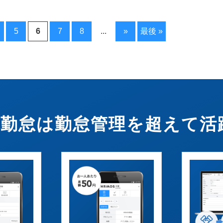
5
6
7
8
...
»
最後 »
OS勤怠は勤怠管理を超えて活