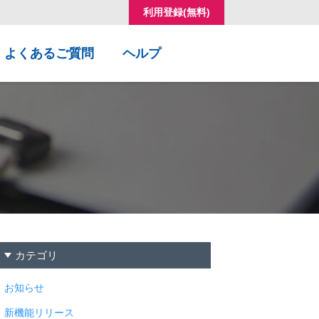
利用登録(無料)
コ
よくあるご質問
ヘルプ
ン
テ
ン
ツ
へ
移
動
カテゴリ
お知らせ
新機能リリース