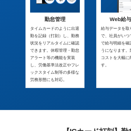
勤怠管理
Web給
タイムカードのように出退
給与データを取
勤を記録（打刻）し、勤務
で、社員がいつ
状況をリアルタイムに確認
で給与明細を確
できます。休暇管理・勤怠
うになります。
アラート等の機能を実装
コストを大幅に
し、労働基準法改正やフレ
す。
ックスタイム制等の多様な
労務形態にも対応。