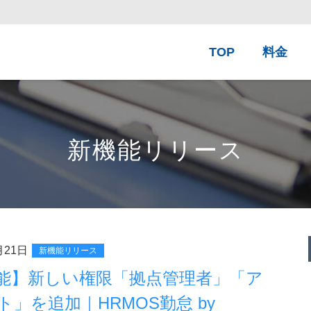
TOP
料金
新機能リリース
月21日
新機能リリース
能】新しい権限「拠点管理者」「ア
ト」を追加｜HRMOS勤怠 by