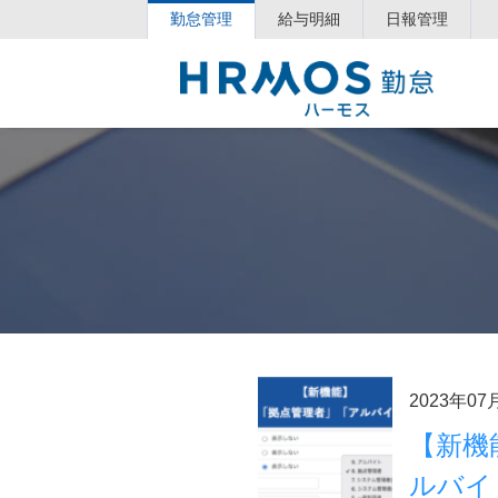
勤怠管理
給与明細
日報管理
2023年07
【新機
ルバイ