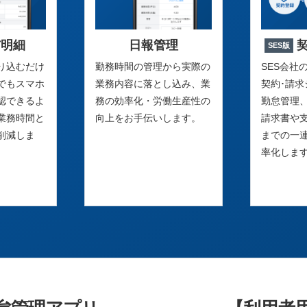
与明細
日報管理
SES版
り込むだけ
勤務時間の管理から実際の
SES会社
でもスマホ
業務内容に落とし込み、業
契約･請
認できるよ
務の効率化・労働生産性の
勤怠管理
業務時間と
向上をお手伝いします。
請求書や
削減しま
までの一
率化しま