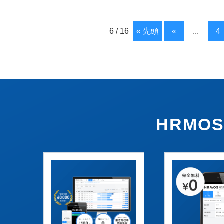
6 / 16
« 先頭
«
...
4
HRM