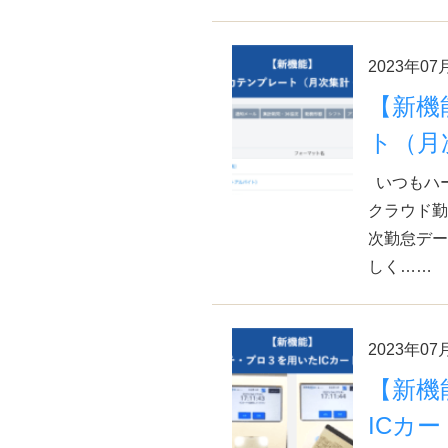
2023年07
【新機
ト（月
いつもハ
クラウド勤
次勤怠デー
しく……
2023年07
【新機
ICカー