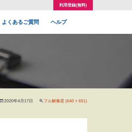
利用登録(無料)
コ
よくあるご質問
ヘルプ
ン
テ
ン
ツ
へ
移
動
2020年4月17日
フル解像度 (640 × 651)