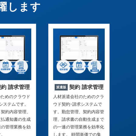
躍します
契約 請求管理
契約 請求管理
派遣版
のためのクラウド
人材派遣会社のためのクラ
求システムです。
ウド契約･請求システムで
、契約内容管理、
す。勤怠管理、契約内容管
支払通知書の生成
理、請求書の自動生成まで
連の管理業務を効
の一連の管理業務を効率化
す。
します。 時間単価での集