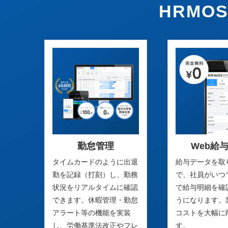
HRM
勤怠管理
Web給
タイムカードのように出退
給与データを取
勤を記録（打刻）し、勤務
で、社員がいつ
状況をリアルタイムに確認
で給与明細を確
できます。休暇管理・勤怠
うになります。
アラート等の機能を実装
コストを大幅に
し、労働基準法改正やフレ
す。