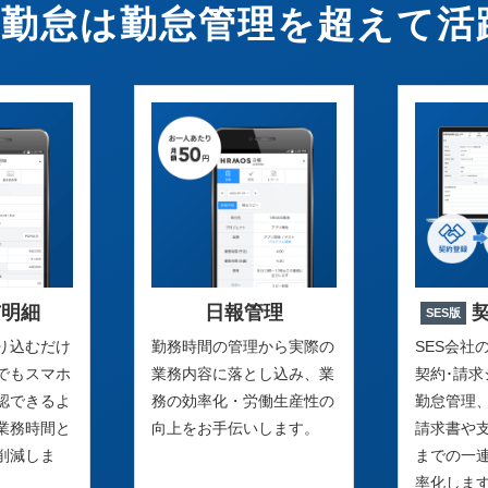
OS勤怠は勤怠管理を超えて活
与明細
日報管理
SES版
り込むだけ
勤務時間の管理から実際の
SES会社
でもスマホ
業務内容に落とし込み、業
契約･請
認できるよ
務の効率化・労働生産性の
勤怠管理
業務時間と
向上をお手伝いします。
請求書や
削減しま
までの一
率化しま